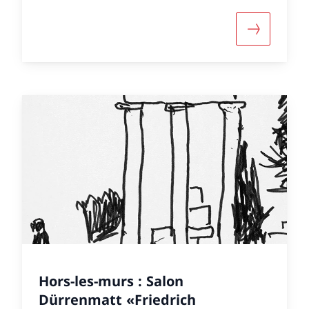
 informazioni su «Extra muros in Athen: Kolloquium
Maggiori i
Hors-les-murs : Salon
Dürrenmatt «Friedrich