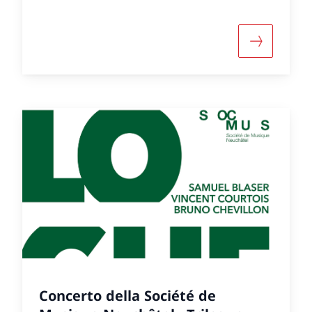
 informazioni su «Visite du CDN les yeux bandés »
Maggiori i
Concerto della Société de