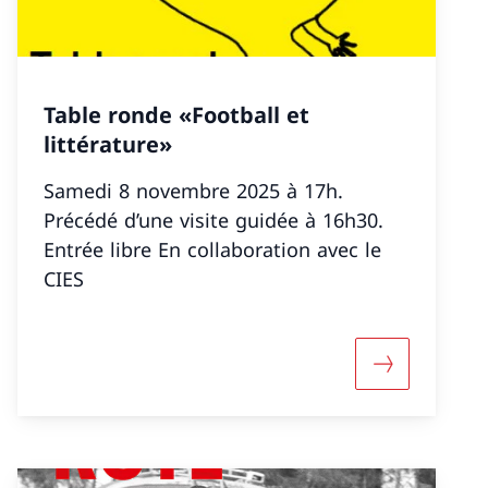
Table ronde «Football et
littérature»
Samedi 8 novembre 2025 à 17h.
Précédé d’une visite guidée à 16h30.
Entrée libre En collaboration avec le
CIES
rich Dürrenmatt – Collettivo»»
nformazioni su «Inauguration du «Havel’s Place» avec
Maggiori inf