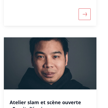
nformazioni su «Concerto del NEC «Danger dans la s
Maggiori inf
Atelier slam et scène ouverte