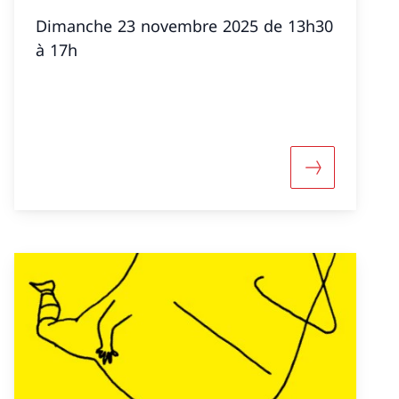
Dimanche 23 novembre 2025 de 13h30
à 17h
»
nformazioni su «Hors-les-murs : Salon Dürrenmatt «F
Maggiori inf