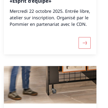
«Esprit d’équipe»
Mercredi 22 octobre 2025. Entrée libre,
atelier sur inscription. Organisé par le
Pommier en partenariat avec le CDN.
nformazioni su «Concerto della Société de Musique N
Maggiori inf