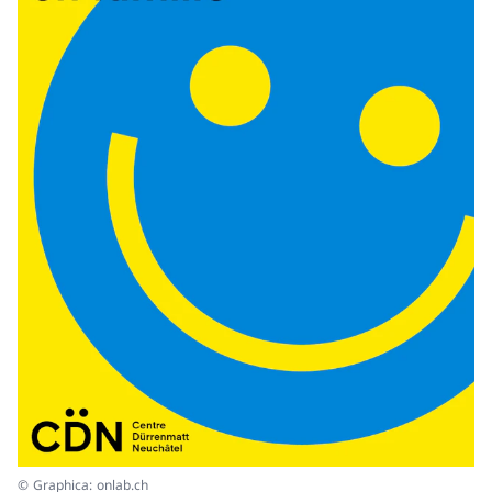
© Graphica: onlab.ch