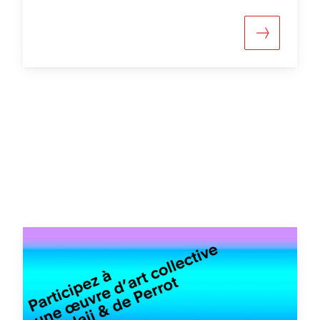
oltrepassare ogni limite.
 informazioni su «Mostra permanente «Friedrich Dürr
Maggiori i