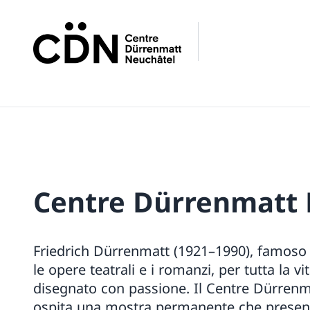
Centre Dürrenmatt 
Friedrich Dürrenmatt (1921–1990), famoso 
le opere teatrali e i romanzi, per tutta la v
disegnato con passione. Il Centre Dürren
ospita una mostra permanente che present