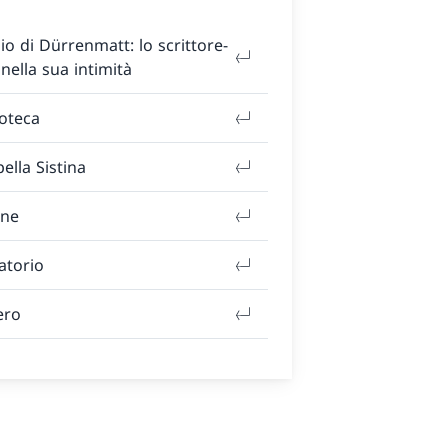
io di Dürrenmatt: lo scrittore-
 nella sua intimità
ioteca
ella Sistina
ine
ratorio
ero