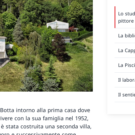
Lo stud
pittore
La bibl
La Capp
La Pisc
Il labo
Il senti
 Botta intorno alla prima casa dove
ivere con la sua famiglia nel 1952,
 è stata costruita una seconda villa,
voro e successivamente come