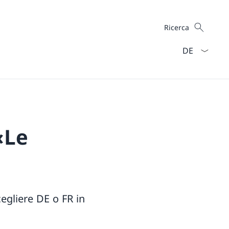
Cercare
Ricerca
Dal menu a ten
«Le
egliere DE o FR in