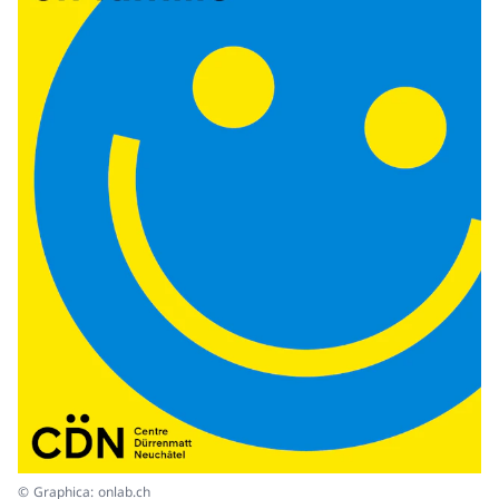
© Graphica: onlab.ch