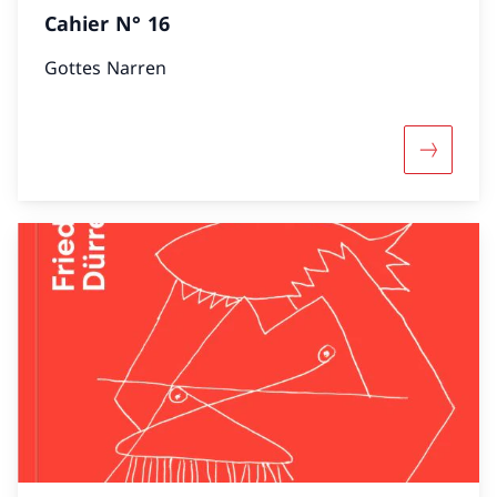
Cahier N° 16
Gottes Narren
Mehr übe