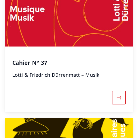
Cahier N° 37
Lotti & Friedrich Dürrenmatt – Musik
Mehr übe