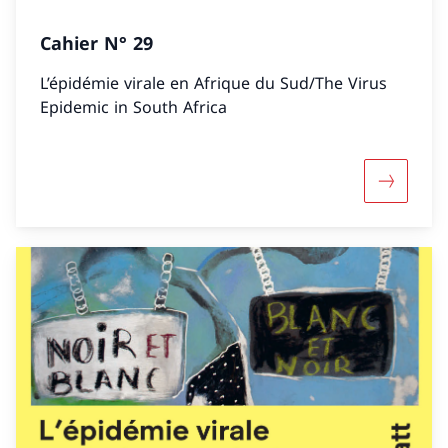
Cahier N° 29
L’épidémie virale en Afrique du Sud/The Virus
Epidemic in South Africa
Mehr übe