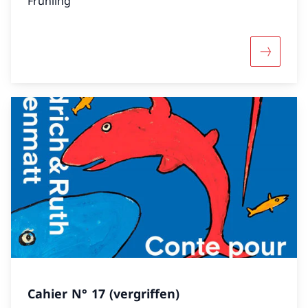
Frühling
Mehr übe
Cahier N° 17 (vergriffen)