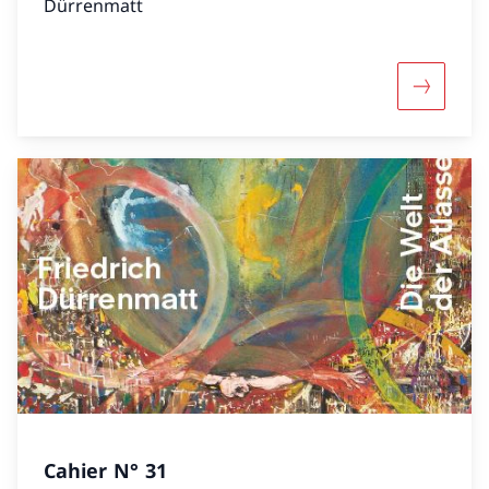
Dürrenmatt
Mehr übe
Cahier N° 31