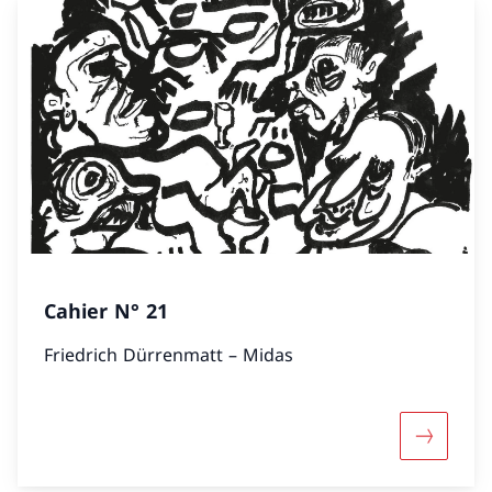
Cahier N° 21
Friedrich Dürrenmatt – Midas
Mehr übe