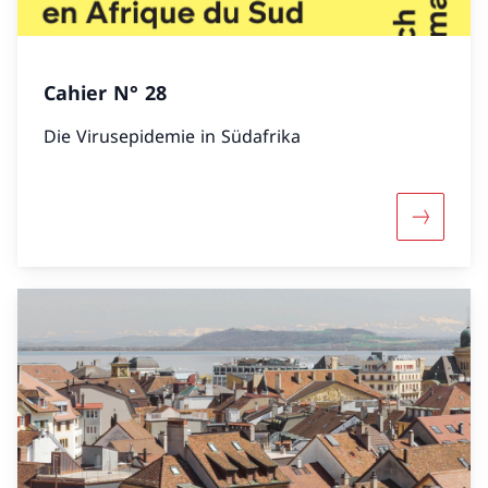
Cahier N° 28
Die Virusepidemie in Südafrika
Mehr übe