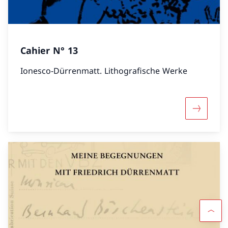
Cahier N° 13
Ionesco-Dürrenmatt. Lithografische Werke
Mehr übe