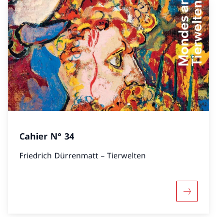
Cahier N° 34
Friedrich Dürrenmatt – Tierwelten
Mehr übe