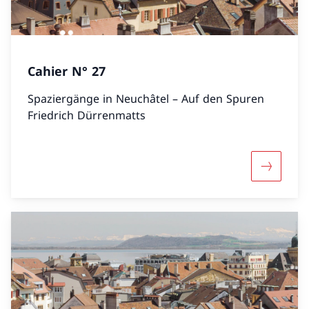
Cahier N° 27
Spaziergänge in Neuchâtel – Auf den Spuren
Friedrich Dürrenmatts
Mehr übe