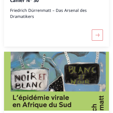
Cahier N° 30
Friedrich Dürrenmatt – Das Arsenal des
Dramatikers
Mehr übe