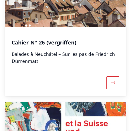
Cahier N° 26 (vergriffen)
Balades à Neuchâtel – Sur les pas de Friedrich
Dürrenmatt
Mehr über