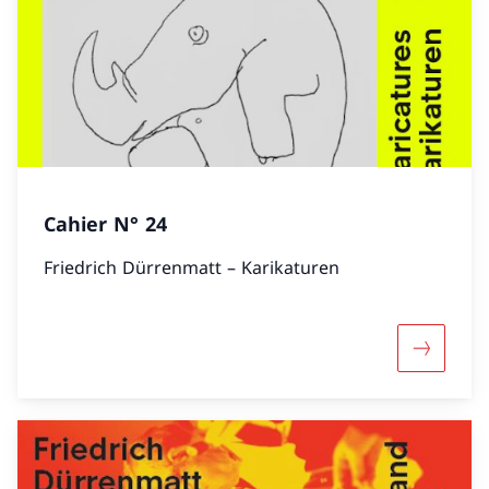
Cahier N° 24
Friedrich Dürrenmatt – Karikaturen
Mehr übe