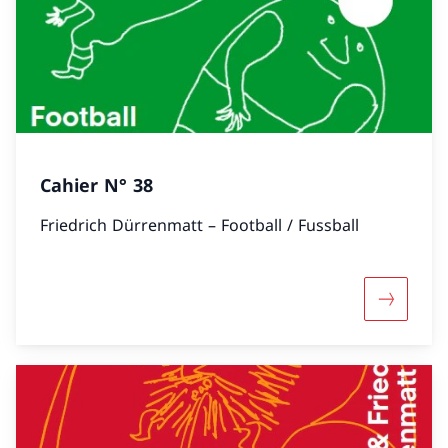
Cahier N° 38
Friedrich Dürrenmatt – Football / Fussball
Mehr übe