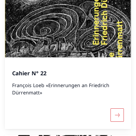
Cahier N° 22
François Loeb «Erinnerungen an Friedrich
Dürrenmatt»
Mehr übe