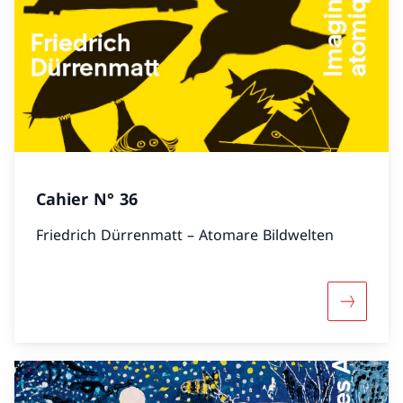
Cahier N° 36
Friedrich Dürrenmatt – Atomare Bildwelten
Mehr übe