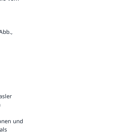
Abb.,
asler
h
ionen und
als