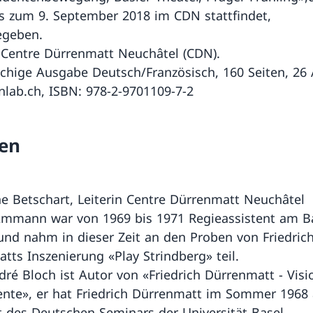
is zum 9. September 2018 im CDN stattfindet,
egeben.
: Centre Dürrenmatt Neuchâtel (CDN).
chige Ausgabe Deutsch/Französisch, 160 Seiten, 26 
onlab.ch, ISBN: 978-2-9701109-7-2
en
e Betschart, Leiterin Centre Dürrenmatt Neuchâtel
Ammann war von 1969 bis 1971 Regieassistent am B
und nahm in dieser Zeit an den Proben von Friedric
tts Inszenierung «Play Strindberg» teil.
dré Bloch ist Autor von «Friedrich Dürrenmatt - Vis
nte», er hat Friedrich Dürrenmatt im Sommer 1968 
t des Deutschen Seminars der Universität Basel