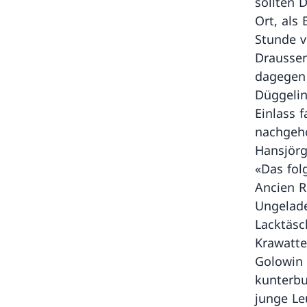
sollten 
Ort, als 
Stunde v
Draussen
dagegen 
Düggelin
Einlass 
nachgeho
Hansjörg
«Das fol
Ancien R
Ungelade
Lacktäsc
Krawatte
Golowin 
kunterbu
junge Le