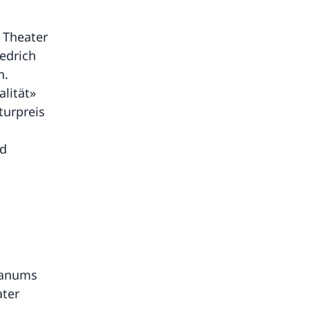
 Theater
edrich
n.
lität»
turpreis
nd
ianums
ater