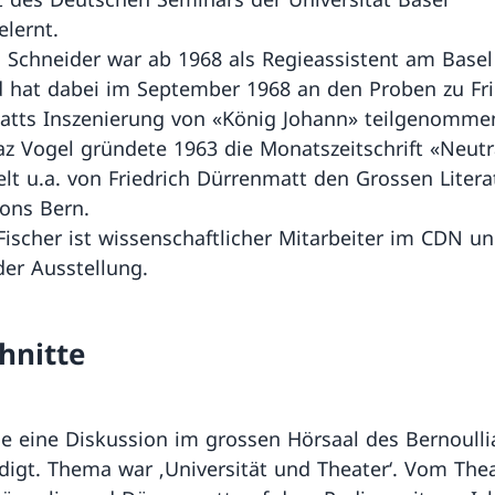
lernt.
 Schneider war ab 1968 als Regieassistent am Basel
d hat dabei im September 1968 an den Proben zu Fri
tts Inszenierung von «König Johann» teilgenomme
az Vogel gründete 1963 die Monatszeitschrift «Neutra
elt u.a. von Friedrich Dürrenmatt den Grossen Litera
ons Bern.
Fischer ist wissenschaftlicher Mitarbeiter im CDN u
der Ausstellung.
hnitte
e eine Diskussion im grossen Hörsaal des Bernoull
igt. Thema war ‚Universität und Theater‘. Vom The