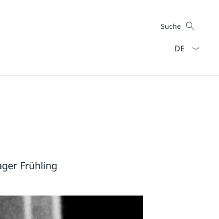
Suche
Suche
Sprach Dropd
ager Frühling