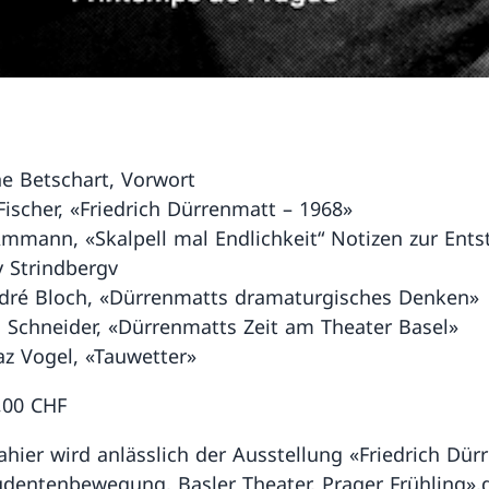
e Betschart, Vorwort
Fischer, «Friedrich Dürrenmatt – 1968»
Ammann, «Skalpell mal Endlichkeit“ Notizen zur Ent
y Strindbergv
dré Bloch, «Dürrenmatts dramaturgisches Denken»
 Schneider, «Dürrenmatts Zeit am Theater Basel»
az Vogel, «Tauwetter»
6,00 CHF
ahier wird anlässlich der Ausstellung «Friedrich Dür
udentenbewegung, Basler Theater, Prager Frühling»,