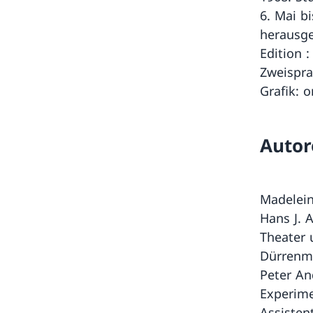
6. Mai b
herausg
Edition 
Zweispra
Grafik: 
Autor
Madelein
Hans J. 
Theater 
Dürrenma
Peter An
Experime
Assisten