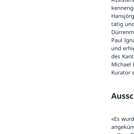
kennenge
Hansjörg
tätig un
Dürrenma
Paul Ign
und erhi
des Kant
Michael 
Kurator 
Aussc
«Es wurd
angekünd