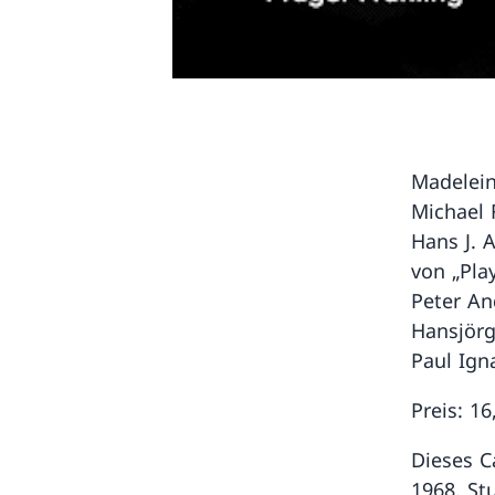
Madelein
Michael 
Hans J. 
von „Pla
Peter An
Hansjörg
Paul Ign
Preis: 1
Dieses C
1968. St