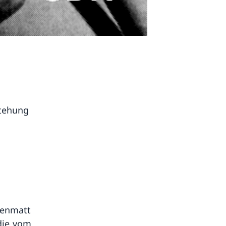
stehung
renmatt
die vom