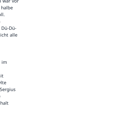
h war vor
e halbe
ll.
m
, Dü-Dü-
icht alle
e im
it
lte
 Sergius
e
halt