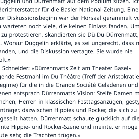
Düggelin und Dürrenmatt auf dem Podium sitzen. Ic
Berichterstatter für die Basler National-Zeitung. Ein
or Diskussionsbeginn war der Hörsaal gerammelt vo
 warteten noch viele, die keinen Einlass fanden. U
zu protestieren, skandierten sie Dü-Dü-Dürrenmatt
. Worauf Düggelin erklärte, es sei ungerecht, dass n
fanden, und die Diskussion vertagte. Sie wurde nie
lt.»
 Schneider: «Dürrenmatts Zeit am Theater Basel»
gende Festmahl im Du Théâtre (Treff der Aristokrati
egime) für die in die Grande Société Geladenen und
nen entsprach Dürrenmatts Vision: Steife Damen m
hchen, Herren in klassischen Festtagsanzügen, gesty
nträger, dazwischen Hippies und Rocker, die sich zu
gesellt hatten. Dürrenmatt schaute glücklich auf di
nte Hippie- und Rocker-Szene und meinte, er möge 
ute sehr, die Trachten trügen.»