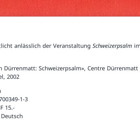
tlicht anlässlich der Veranstaltung
Schweizerpsalm
im
ch Dürrenmatt: Schweizerpsalm», Centre Dürrenmatt
l, 2002
n
700349-1-3
F 15.-
 Deutsch