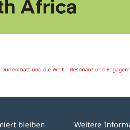
h Dürrenmatt und die Welt – Resonanz und Engagem
miert bleiben
Weitere Inform