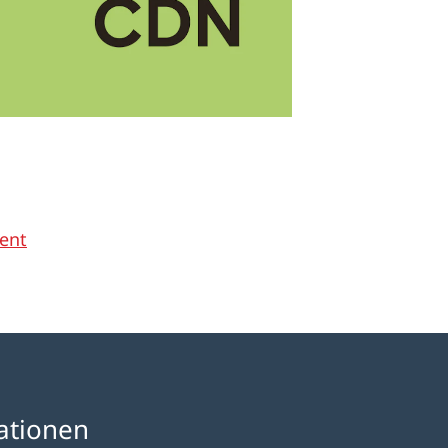
ent
ationen