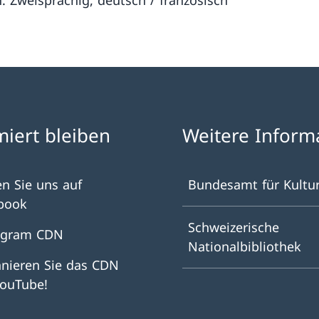
: Zweisprachig, deutsch / französisch
miert bleiben
Weitere Inform
en Sie uns auf
Bundesamt für Kultu
book
Schweizerische
agram CDN
Nationalbibliothek
nieren Sie das CDN
YouTube!