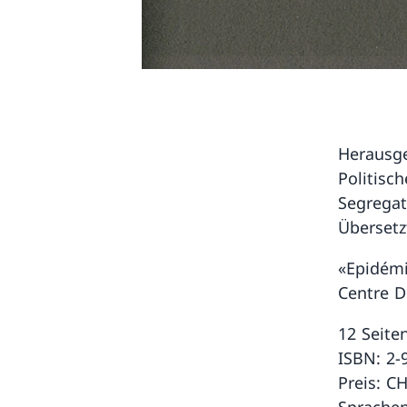
Herausg
Politisc
Segregat
Übersetzt
«Epidémi
Centre D
12 Seite
ISBN: 2-
Preis: CH