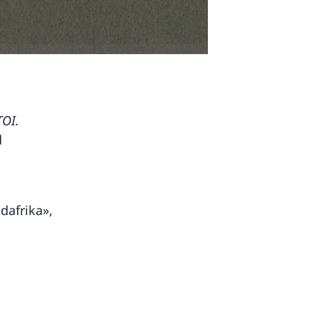
OI.
d
dafrika»,