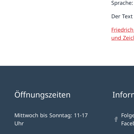
Sprache:
Der Text 
Friedric
und Zeic
Öffnungszeiten
Infor
Mittwoch bis Sonntag: 11-17
Folg
Uhr
Face