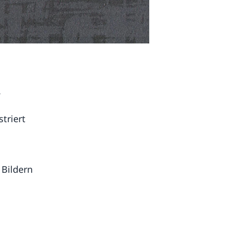
,
triert
Bildern