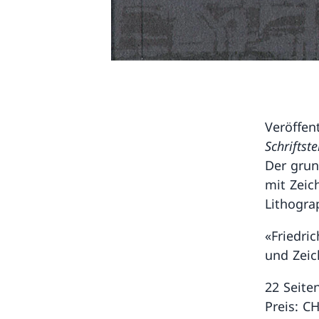
Veröffen
Schriftst
Der grun
mit Zeic
Lithogra
«Friedri
und Zeic
22 Seite
Preis: CH