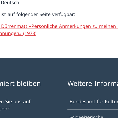
 Deutsch
ist auf folgender Seite verfügbar:
h Dürrenmatt «Persönliche Anmerkungen zu meinen 
hnungen» (1978)
miert bleiben
Weitere Inform
en Sie uns auf
Bundesamt für Kultu
book
Schweizerische