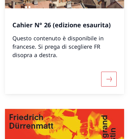
Cahier N° 26 (edizione esaurita)
Questo contenuto è disponibile in
francese. Si prega di scegliere FR
disopra a destra.
nformazioni su «Cahier N° 27»
Maggiori inf