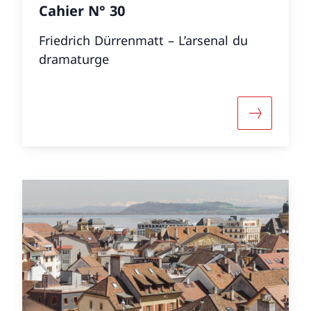
Cahier N° 30
Friedrich Dürrenmatt – L’arsenal du
dramaturge
 informazioni su «Cahier N° 31»
Maggiori i