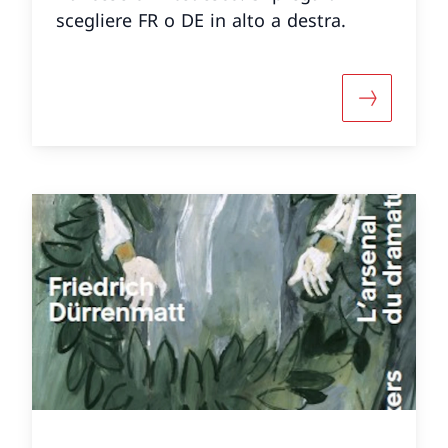
scegliere FR o DE in alto a destra.
 informazioni su «Cahier N° 34»
Maggiori i