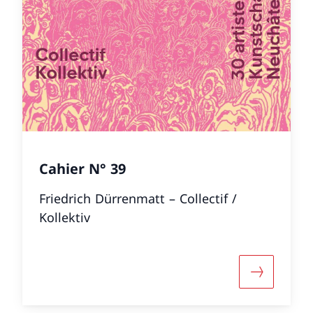
Cahier N° 39
Friedrich Dürrenmatt – Collectif /
Kollektiv
 informazioni su «Cahier N° 40»
Maggiori i