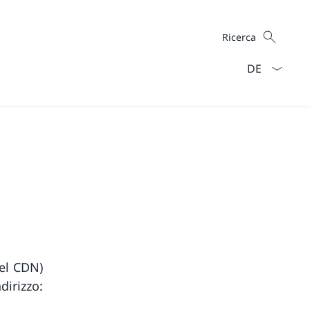
Cercare
Ricerca
Dal menu a ten
el CDN)
dirizzo: