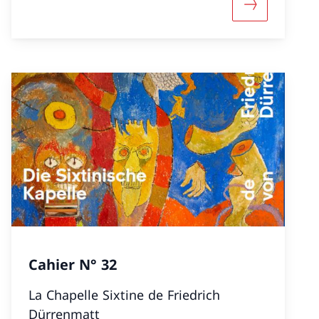
nformazioni su «Cahier N° 36»
Maggiori inf
Cahier N° 32
La Chapelle Sixtine de Friedrich
Dürrenmatt