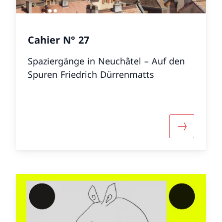
Cahier N° 27
Spaziergänge in Neuchâtel – Auf den
Spuren Friedrich Dürrenmatts
 informazioni su «Cahier N° 28»
Maggiori i