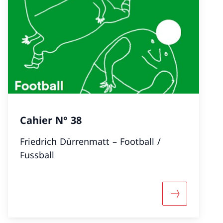
Cahier N° 38
Friedrich Dürrenmatt – Football /
Fussball
nformazioni su «Cahier N° 39»
Maggiori inf