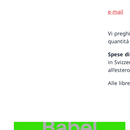
e-mail
Vi preghi
quantità 
Spese di
in Svizze
all’ester
Alle libr