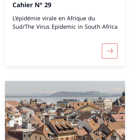
Cahier N° 29
L’épidémie virale en Afrique du
Sud/The Virus Epidemic in South Africa
nformazioni su «Cahier N° 30»
Maggiori inf