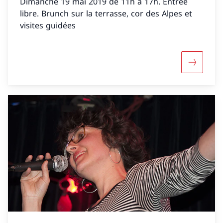
Dimanche 19 mai 2019 de 11h à 17h. Entrée
libre. Brunch sur la terrasse, cor des Alpes et
visites guidées
Mehr über