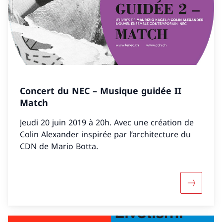
Concert du NEC – Musique guidée II
Match
Jeudi 20 juin 2019 à 20h. Avec une création de
Colin Alexander inspirée par l’architecture du
CDN de Mario Botta.
Mehr übe