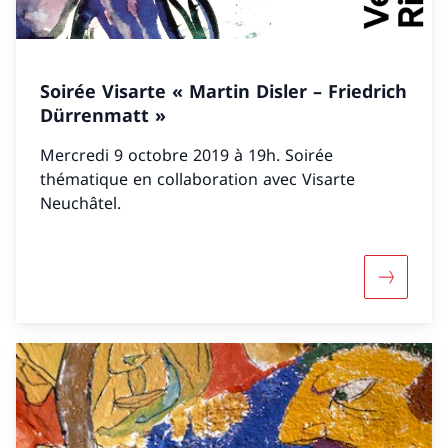
Soirée Visarte « Martin Disler – Friedrich
Dürrenmatt »
Mercredi 9 octobre 2019 à 19h. Soirée
thématique en collaboration avec Visarte
Neuchâtel.
Mehr über