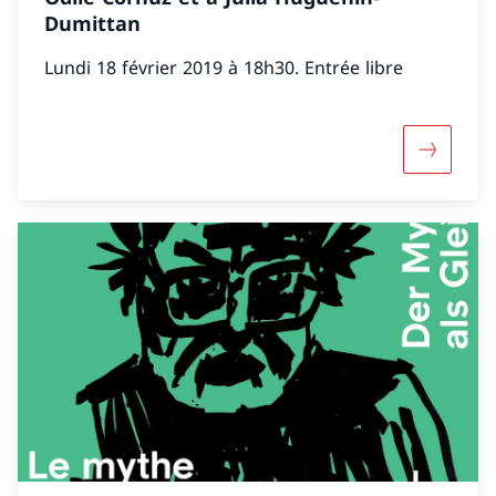
Dumittan
Lundi 18 février 2019 à 18h30. Entrée libre
Mehr über