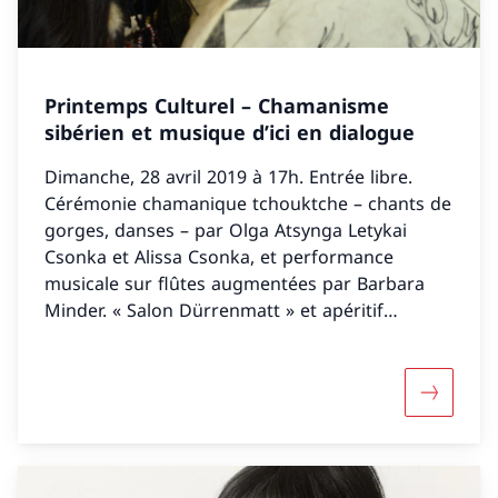
Printemps Culturel – Chamanisme
sibérien et musique d’ici en dialogue
Dimanche, 28 avril 2019 à 17h. Entrée libre.
Cérémonie chamanique tchouktche – chants de
gorges, danses – par Olga Atsynga Letykai
Csonka et Alissa Csonka, et performance
musicale sur flûtes augmentées par Barbara
Minder. « Salon Dürrenmatt » et apéritif
sibérien.
Mehr über