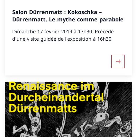
Salon Dürrenmatt : Kokoschka –
Dürrenmatt. Le mythe comme parabole
Dimanche 17 février 2019 à 17h30. Précédé
d'une visite guidée de l'exposition à 16h30.
Mehr übe