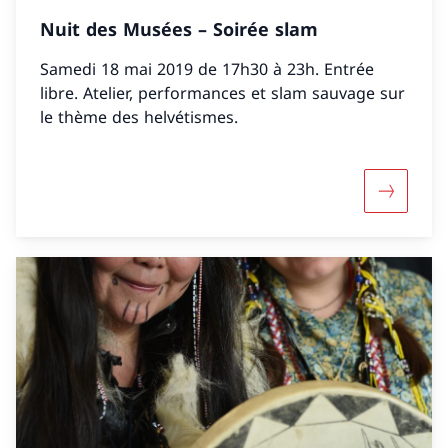
Nuit des Musées – Soirée slam
Samedi 18 mai 2019 de 17h30 à 23h. Entrée
libre. Atelier, performances et slam sauvage sur
le thème des helvétismes.
Mehr über