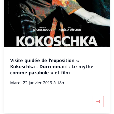
Visite guidée de l'exposition «
Kokoschka - Dürrenmatt : Le mythe
comme parabole » et film
Mardi 22 janvier 2019 à 18h
Mehr über