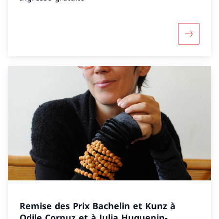
Mehr über
Remise des Prix Bachelin et Kunz à
Odile Cornuz et à Julia Huguenin-