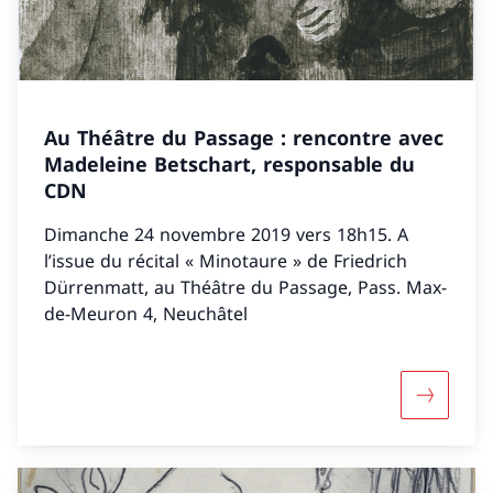
Au Théâtre du Passage : rencontre avec
Madeleine Betschart, responsable du
CDN
Dimanche 24 novembre 2019 vers 18h15. A
l’issue du récital « Minotaure » de Friedrich
Dürrenmatt, au Théâtre du Passage, Pass. Max-
de-Meuron 4, Neuchâtel
Mehr über