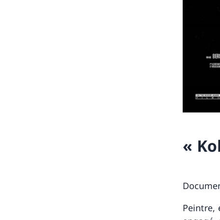
« Ko
Document
Peintre,