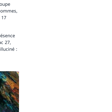
(soupe
 pommes,
u 17
résence
c 27,
lluciné :