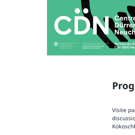
Pro
Visite p
discussi
Kokoschk