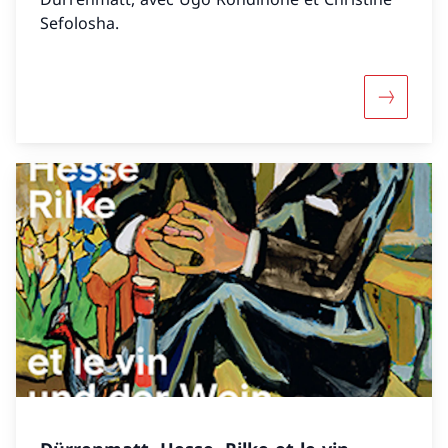
Sefolosha.
Davantag