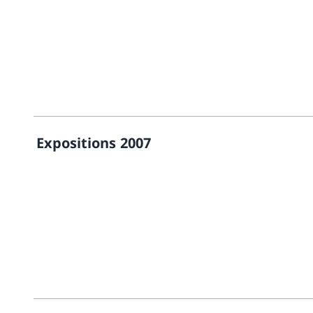
Expositions 2007