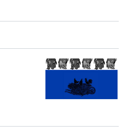
Davantage
Davantage
Davantage d'informations sur «Expositio