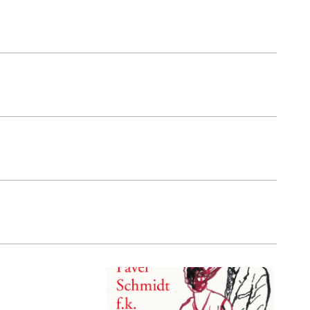
Davantage
Davantage
Davantage
Davantage