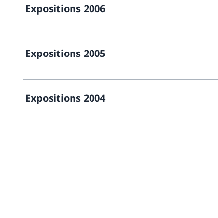
Expositions 2006
Expositions 2005
Expositions 2004