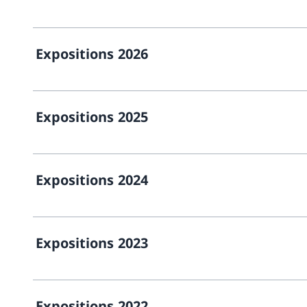
Expositions 2026
Expositions 2025
Expositions 2024
Expositions 2023
Expositions 2022