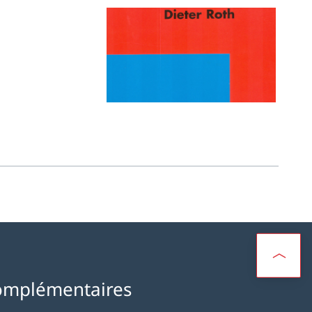
Davantage d'informations sur «Expositio
omplémentaires