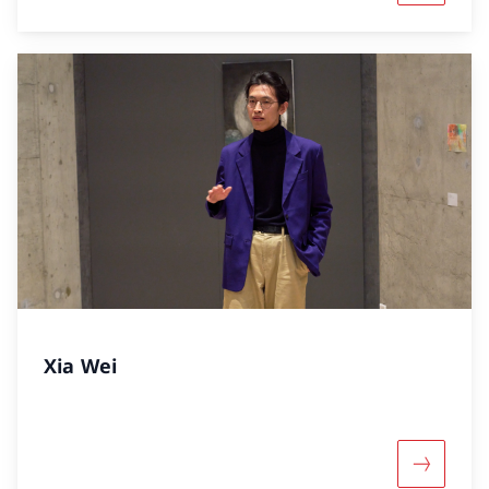
Xia Wei
Mehr übe