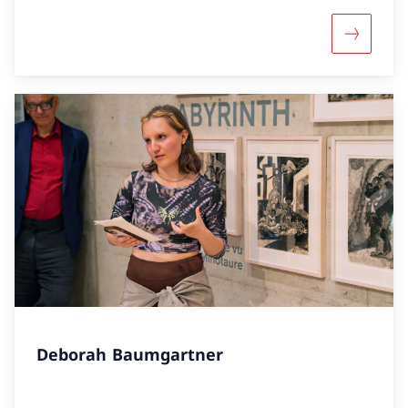
Mehr übe
Deborah Baumgartner