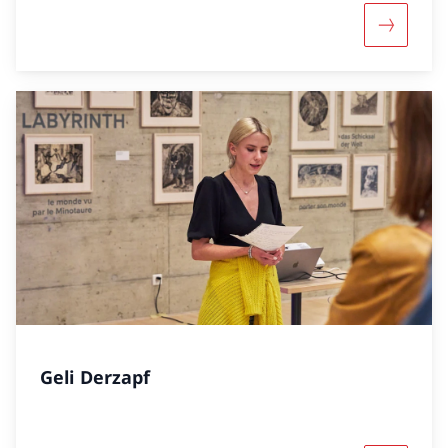
Mehr über
Geli Derzapf