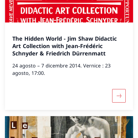
The Hidden World - Jim Shaw Didactic
Art Collection with Jean-Frédéric
Schnyder & Friedrich Dürrenmatt
24 agosto – 7 dicembre 2014. Vernice : 23
agosto, 17:00.
Maggiori 