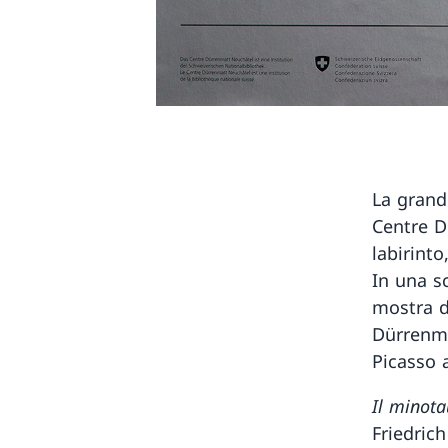
La grand
Centre D
labirinto
In una sc
mostra de
Dürrenma
Picasso 
Il minota
Friedric