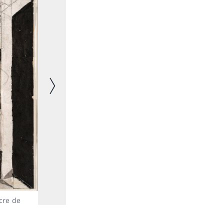
Immagine successiva
Pablo Picasso, Minotaure attaquant une amazone, 1933
ncre de
cm, Depositum der Gottfried Keller-Stiftung, Kunstmu
Zürich