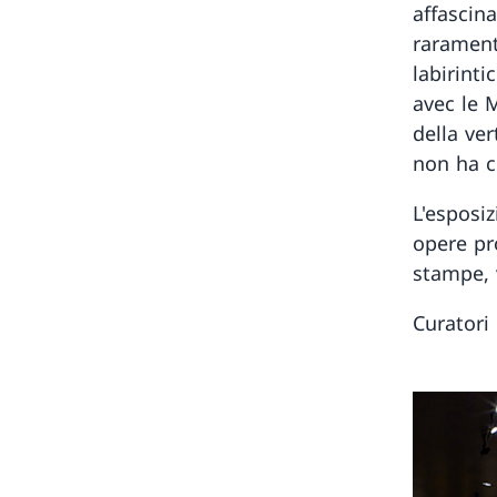
affascin
rarament
labirinti
avec le M
della ve
non ha ce
L'esposi
opere pro
stampe, v
Curatori 