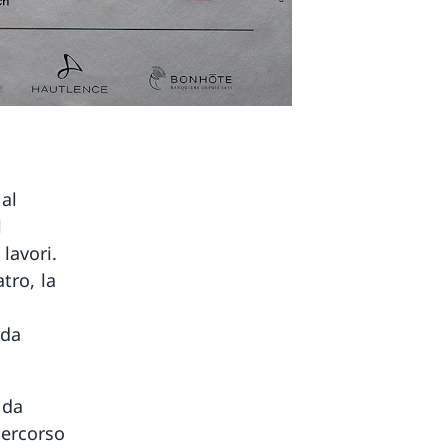
al
l
lavori.
atro, la
 da
 da
percorso