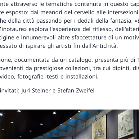
ante attraverso le tematiche contenute in questo ca
e esposto: dai meandri del cervello alle intersezioni
che della città passando per i dedali della fantasia, 
inotaure» esplora l'esperienza del riflesso, dell'alter
rtigine e innumerevoli altre sfaccettature di un moti
ssato di ispirare gli artisti fin dall'Antichità.
zione, documentata da un catalogo, presenta più di 
venienti da prestigiose collezioni, tra cui dipinti, di
ideo, fotografie, testi e installazioni.
invitati: Juri Steiner e Stefan Zweifel