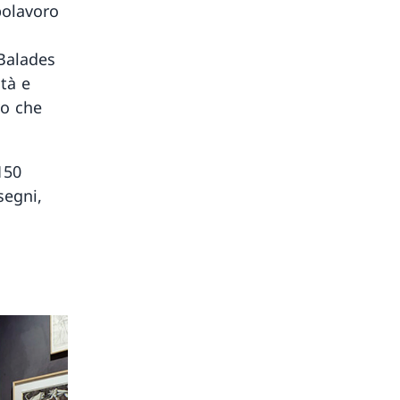
polavoro
«Balades
ità e
vo che
150
segni,