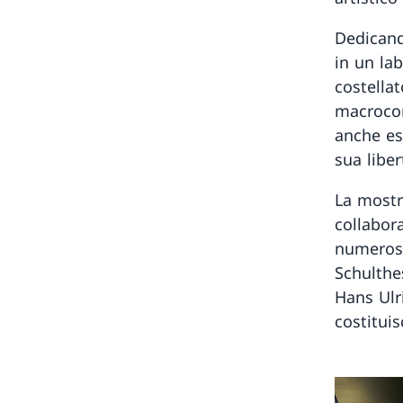
Dedicand
in un la
costellat
macrocom
anche es
sua liber
La mostr
collabor
numerose 
Schulthe
Hans Ulr
costituis