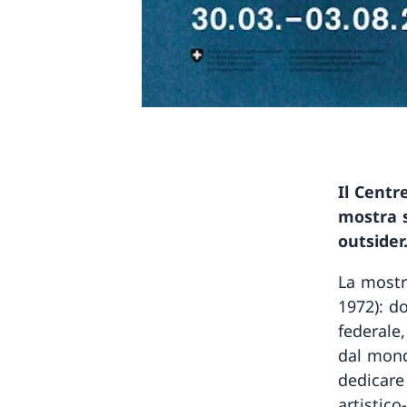
Il Centr
mostra s
outsider
La mostr
1972): d
federale,
dal mond
dedicare
artistico