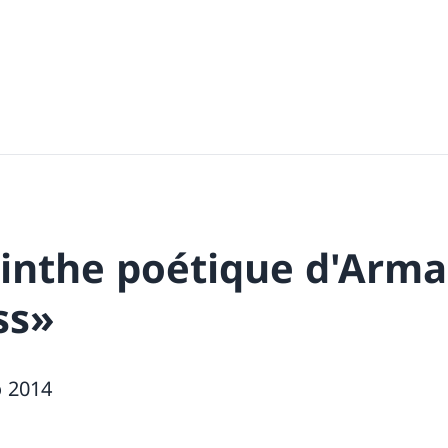
rinthe poétique d'Arm
ss»
o 2014