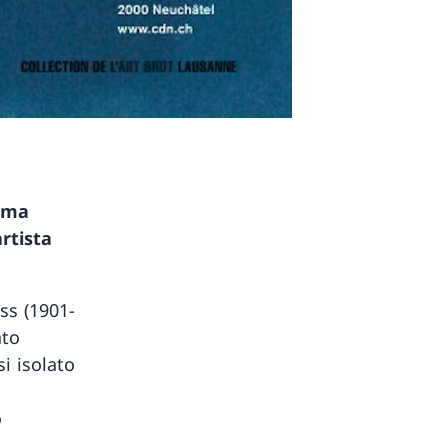
tima
rtista
ss (1901-
ato
si isolato
o