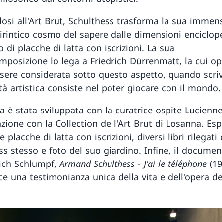
osi all'Art Brut, Schulthess trasforma la sua immen
birintico cosmo del sapere dalle dimensioni enciclop
o di placche di latta con iscrizioni. La sua
posizione lo lega a Friedrich Dürrenmatt, la cui o
sere considerata sotto questo aspetto, quando scriv
tà artistica consiste nel poter giocare con il mondo.
a è stata sviluppata con la curatrice ospite Lucienne
azione con la Collection de l'Art Brut di Losanna. Es
placche di latta con iscrizioni, diversi libri rilegati
ss stesso e foto del suo giardino. Infine, il documen
ich Schlumpf,
Armand Schulthess - J'ai le téléphone
(19
ce una testimonianza unica della vita e dell'opera del