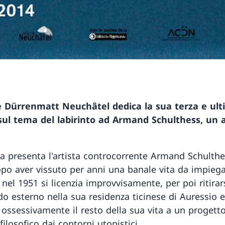
e Dürrenmatt Neuchâtel dedica la sua terza e ul
ul tema del labirinto ad Armand Schulthess, un a
.
a presenta l'artista controcorrente Armand Schulthe
opo aver vissuto per anni una banale vita da impieg
 nel 1951 si licenzia improvvisamente, per poi ritirar
o esterno nella sua residenza ticinese di Auressio e
 ossessivamente il resto della sua vita a un progett
-filosofico dai contorni utopistici.