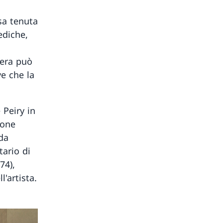
sa tenuta
ediche,
pera può
e che la
 Peiry in
pone
 da
tario di
74),
l'artista.