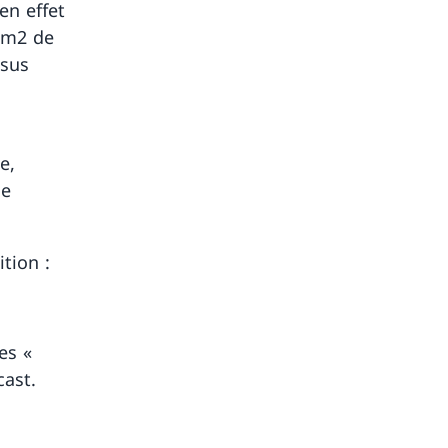
en effet
4 m2 de
ssus
e,
ce
ition :
es «
cast.