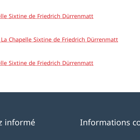
lle Sixtine de Friedrich Dürrenmatt
 La Chapelle Sixtine de Friedrich Dürrenmatt
lle Sixtine de Friedrich Dürrenmatt
z informé
Informations c