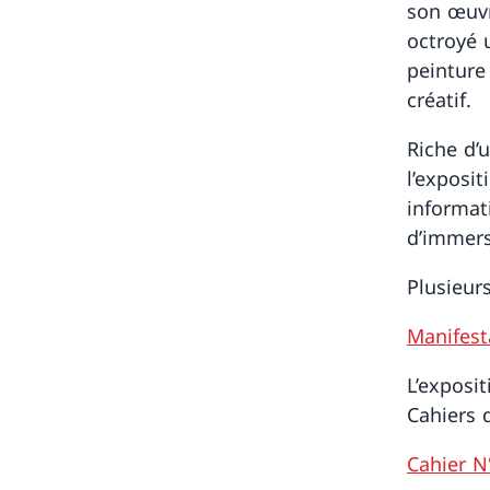
son œuvre
octroyé 
peinture
créatif.
Riche d’
l’exposit
informati
d’immers
Plusieurs
Manifest
L’exposi
Cahiers 
Cahier N