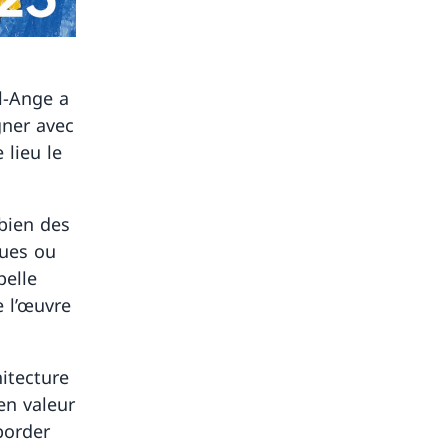
l-Ange a
gner avec
 lieu le
bien des
ques ou
pelle
e l’œuvre
hitecture
en valeur
border