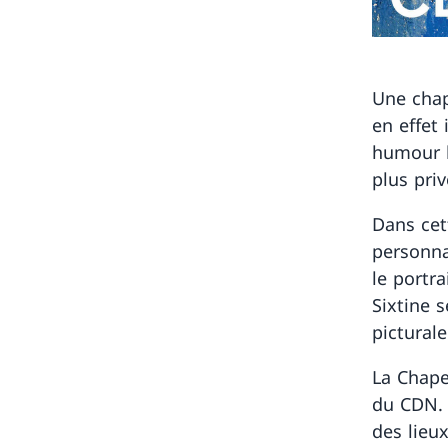
Une chap
en effet
humour l
plus pri
Dans cet
personna
le portra
Sixtine 
picturale
La Chape
du CDN. 
des lieu