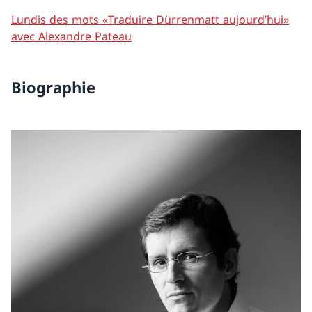
Lundis des mots «Traduire Dürrenmatt aujourd’hui»
avec Alexandre Pateau
Biographie