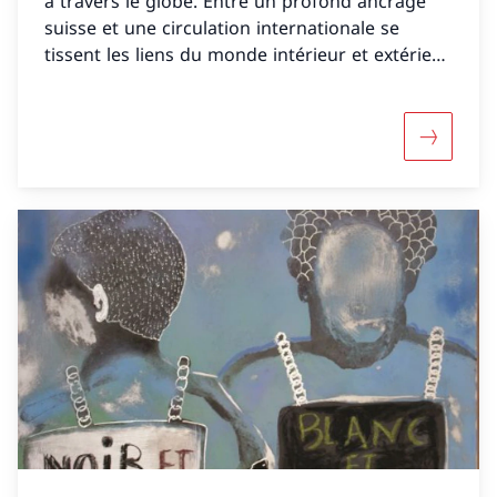
à travers le globe. Entre un profond ancrage
suisse et une circulation internationale se
tissent les liens du monde intérieur et extérieur
de l’écrivain et peintre.
Davantag