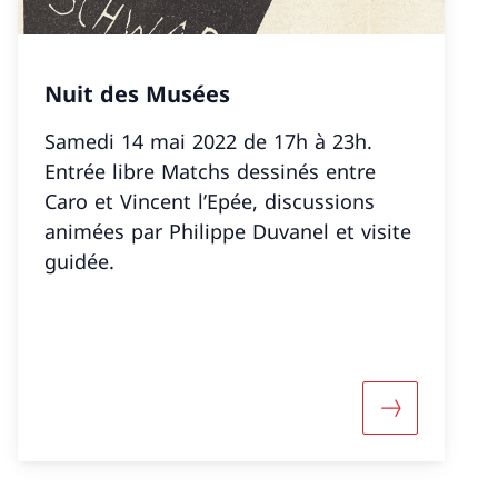
Nuit des Musées
Samedi 14 mai 2022 de 17h à 23h.
Entrée libre Matchs dessinés entre
Caro et Vincent l’Epée, discussions
animées par Philippe Duvanel et visite
guidée.
t – Das Arsenal des Dramatikers»»
«Jour des Musées»
Mehr über «