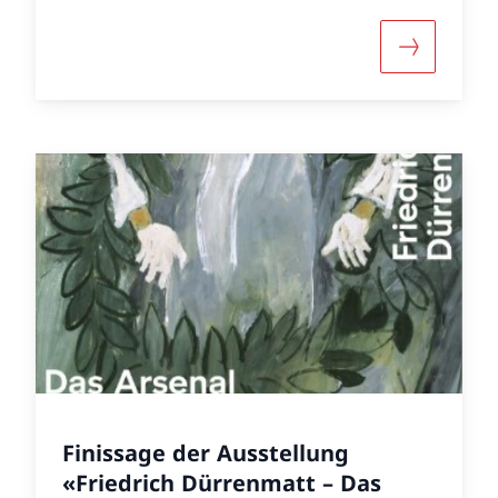
r «Salon Dürrenmatt – Bild und Text im Dialog»
Mehr über 
Finissage der Ausstellung
«Friedrich Dürrenmatt – Das