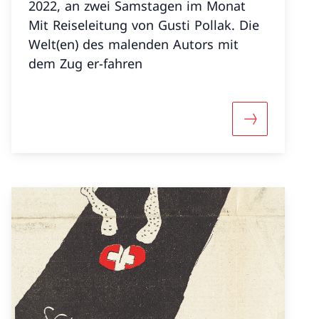
2022, an zwei Samstagen im Monat
Mit Reiseleitung von Gusti Pollak. Die
Welt(en) des malenden Autors mit
dem Zug er-fahren
Bovet & Friends»
«Szenischer Rundgang : Lesung, Spaziergang und F
Mehr über «