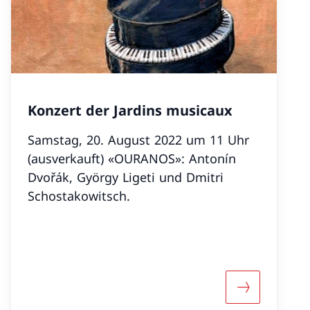
Konzert der Jardins musicaux
Samstag, 20. August 2022 um 11 Uhr
(ausverkauft) «OURANOS»: Antonín
Dvořák, György Ligeti und Dmitri
Schostakowitsch.
«Salon Dürrenmatt – Rousseau et Dürrenmatt»
Mehr über «K