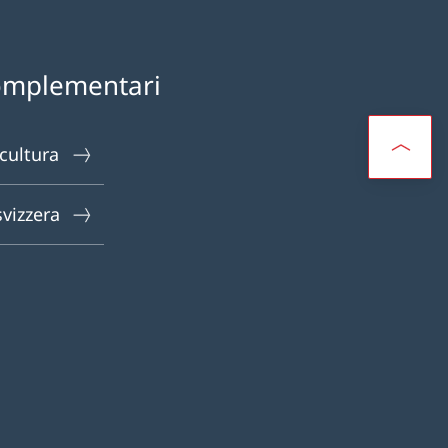
omplementari
 cultura
svizzera