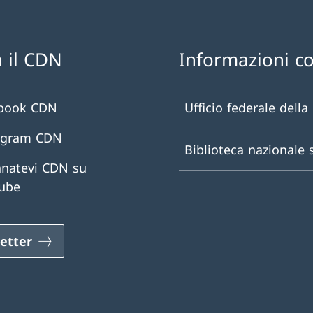
 il CDN
Informazioni c
book CDN
Ufficio federale della
agram CDN
Biblioteca nazionale 
natevi CDN su
ube
etter