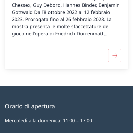
Chessex, Guy Debord, Hannes Binder, Benjamin
Gottwald Dall’8 ottobre 2022 al 12 febbraio
2023. Prorogata fino al 26 febbraio 2023. La
mostra presenta le molte sfaccettature del
gioco nell'opera di Friedrich Dürrenmatt,
riunendo le sue opere con quelle di altri artisti
e artiste.
Maggiori 
Orario di apertura
Mercoledì alla domenica: 11:00 – 17:00