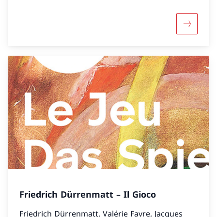
Maggiori 
Friedrich Dürrenmatt – Il Gioco
Friedrich Dürrenmatt, Valérie Favre, Jacques