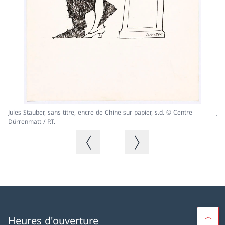
Jules Stauber, sans titre, encre de Chine sur papier, s.d. © Centre
Ju
Dürrenmatt / P.T.
Dü
Image précédente
Image suivante
Heures d'ouverture