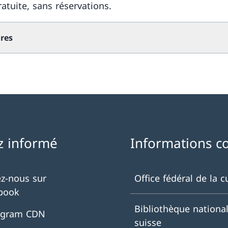
ratuite, sans réservations.
res
z informé
Informations c
ez-nous sur
Office fédéral de la c
book
Bibliothèque nationa
agram CDN
suisse