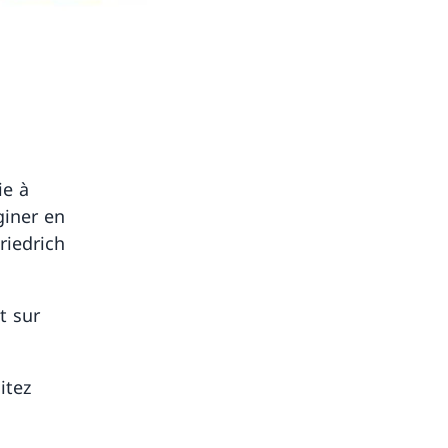
ie à
giner en
riedrich
t sur
itez