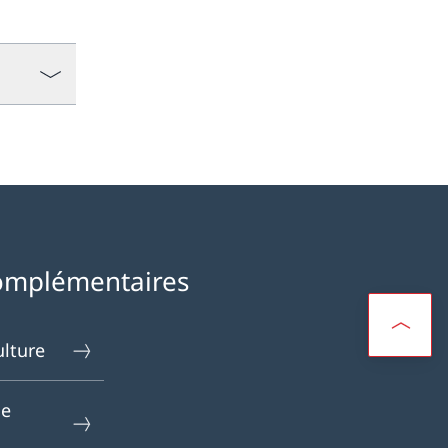
omplémentaires
ulture
le