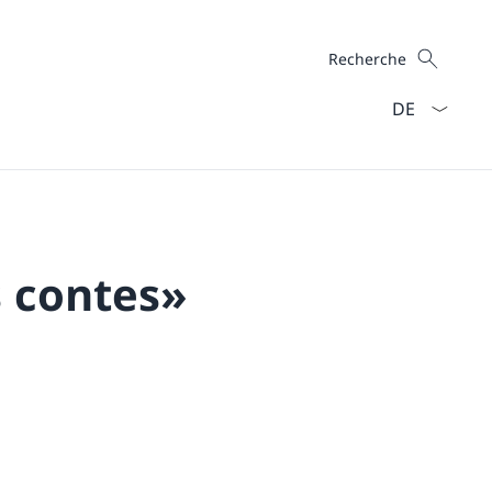
Recherche
Recherche
La langue Fra
 contes»