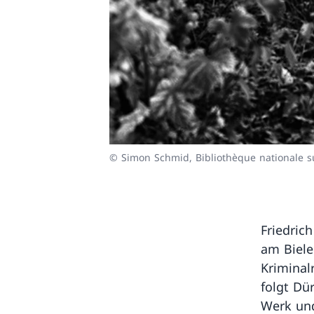
© Simon Schmid, Bibliothèque nationale s
Friedric
am Biele
Kriminal
folgt Dü
Werk un