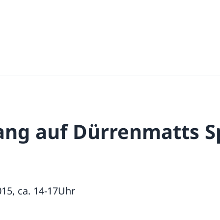
ang auf Dürrenmatts 
e
015, ca. 14-17Uhr