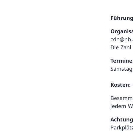
Führung
Organis
cdn@nb.a
Die Zahl
Termine
Samstag,
Kosten:
Besammlu
jedem We
Achtun
Parkplät