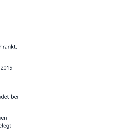
hränkt.
.2015
det bei
gen
elegt