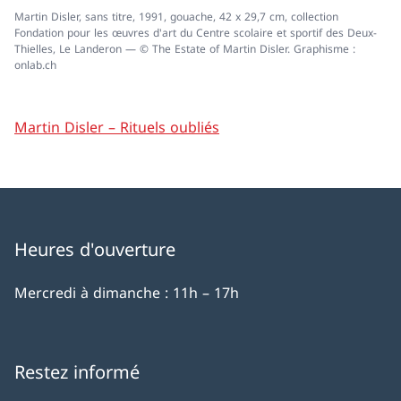
Martin Disler, sans titre, 1991, gouache, 42 x 29,7 cm, collection
Fondation pour les œuvres d'art du Centre scolaire et sportif des Deux-
Thielles, Le Landeron — © The Estate of Martin Disler. Graphisme :
onlab.ch
Martin Disler – Rituels oubliés
Heures d'ouverture
Mercredi à dimanche : 11h – 17h
Restez informé