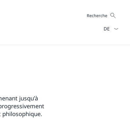
Recherche
Recherche
La langue Fra
menant jusqu’à
t progressivement
 philosophique.