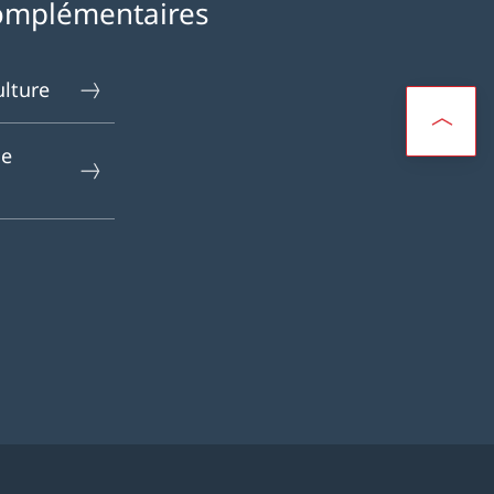
omplémentaires
ulture
le