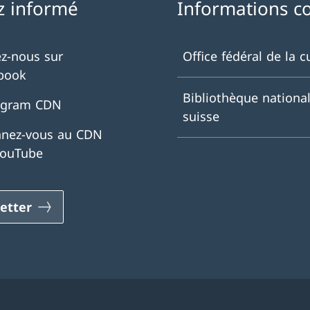
z informé
Informations c
ez-nous sur
Office fédéral de la c
book
Bibliothèque nationa
agram CDN
suisse
nez-vous au CDN
YouTube
etter