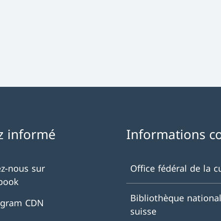
z informé
Informations c
ez-nous sur
Office fédéral de la c
book
Bibliothèque nationa
agram CDN
suisse