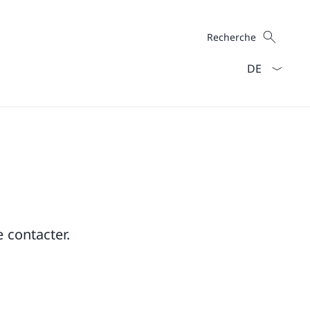
Recherche
Recherche
La langue Fra
 contacter.