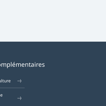
omplémentaires
ulture
le