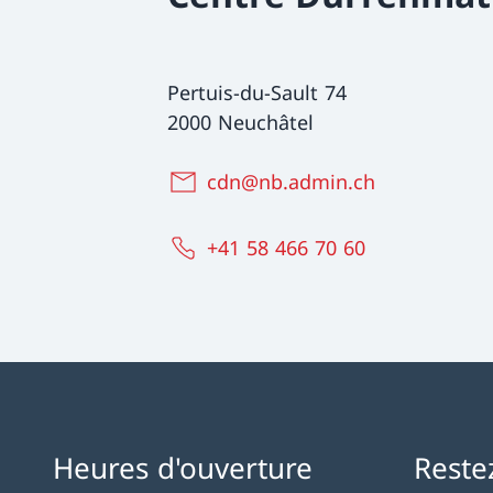
Pertuis-du-Sault 74
2000 Neuchâtel
cdn@nb.admin.ch
+41 58 466 70 60
Heures d'ouverture
Reste