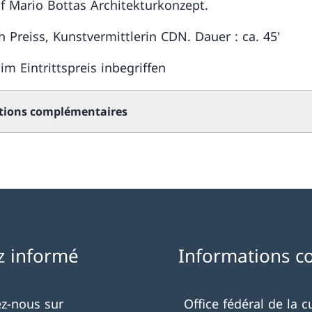
f Mario Bottas Architekturkonzept.
h Preiss, Kunstvermittlerin CDN. Dauer : ca. 45'
im Eintrittspreis inbegriffen
tions complémentaires
z informé
Informations c
ez-nous sur
Office fédéral de la c