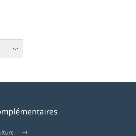
omplémentaires
ulture