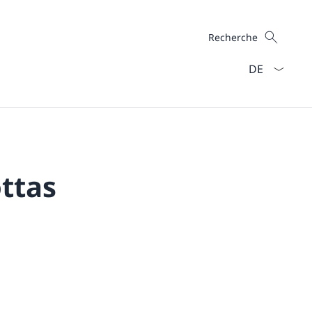
Recherche
Recherche
La langue Fra
ttas