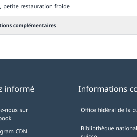
, petite restauration froide
tions complémentaires
z informé
Informations c
ez-nous sur
Office fédéral de la c
book
Bibliothèque nationa
agram CDN
suisse