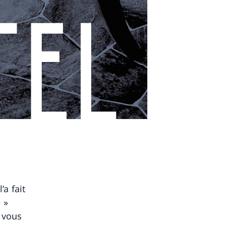
’a fait
 »
 vous