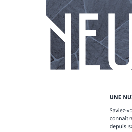
UNE NUI
Saviez-vo
connaîtr
depuis s