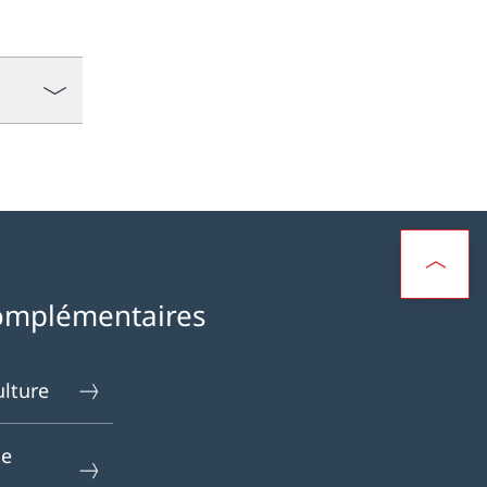
omplémentaires
ulture
le