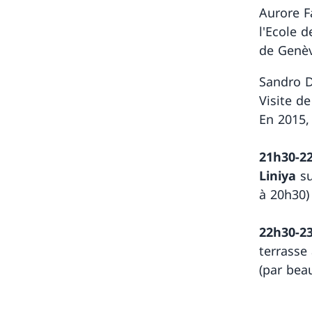
Aurore F
l'Ecole d
de Genèv
Sandro D
Visite de
En 2015, 
21h30-2
Liniya
su
à 20h30)
22h30-2
terrasse
(par bea