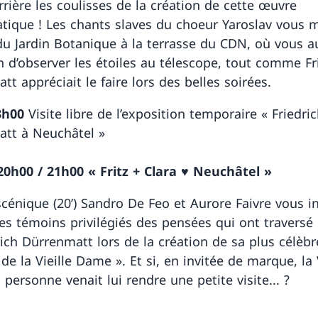
rrière les coulisses de la création de cette œuvre
ique ! Les chants slaves du choeur Yaroslav vous 
du Jardin Botanique à la terrasse du CDN, où vous a
on d’observer les étoiles au télescope, tout comme Fr
t appréciait le faire lors des belles soirées.
3h00
Visite libre de l’exposition temporaire « Friedri
tt à Neuchâtel »
20h00 / 21h00
« Fritz + Clara ♥ Neuchâtel »
scénique (20’) Sandro De Feo et Aurore Faivre vous in
es témoins privilégiés des pensées qui ont traversé l
rich Dürrenmatt lors de la création de sa plus célèbr
 de la Vieille Dame ». Et si, en invitée de marque, la 
personne venait lui rendre une petite visite... ?