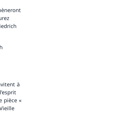
mèneront
urez
iedrich
ch
vitent à
’esprit
e pièce «
Vieille