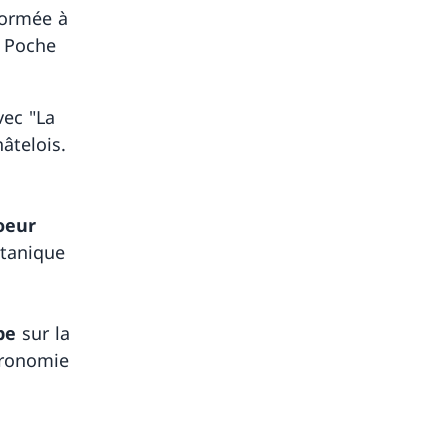
formée à
e Poche
vec "La
âtelois.
oeur
otanique
pe
sur la
tronomie