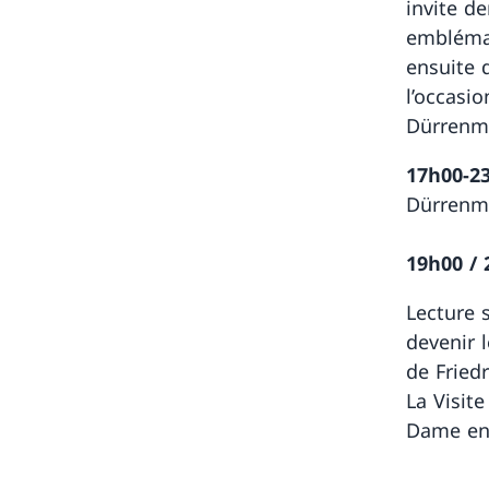
invite de
emblémat
ensuite 
l’occasi
Dürrenmat
17h00-2
Dürrenma
19h00 / 
Lecture 
devenir l
de Fried
La Visite
Dame en 