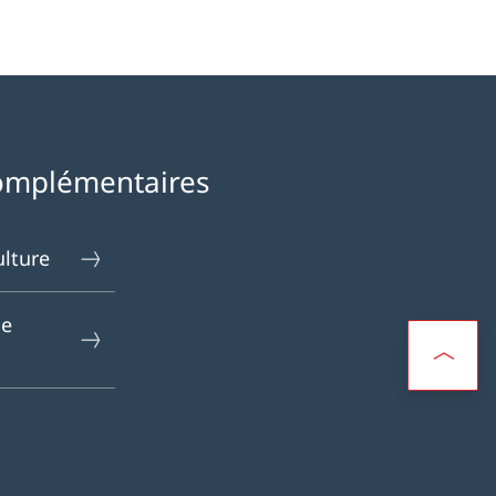
omplémentaires
ulture
le