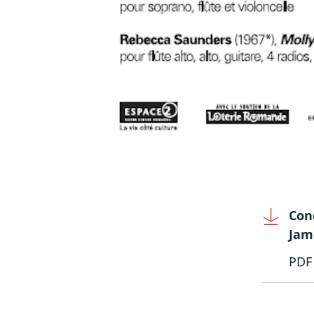
Con
Jam
PDF