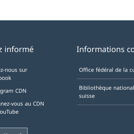
z informé
Informations c
ez-nous sur
Office fédéral de la c
book
Bibliothèque nationa
agram CDN
suisse
nez-vous au CDN
YouTube