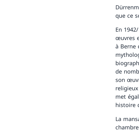
Dürrenma
que ce s
En 1942/
œuvres e
à Berne 
mytholog
biographi
de nombr
son œuvr
religieux
met égal
histoire 
La mansa
chambre 