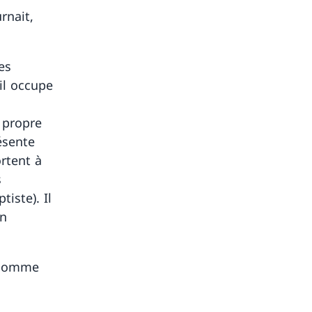
rnait,
es
il occupe
 propre
résente
rtent à
s
tiste). Il
on
e comme