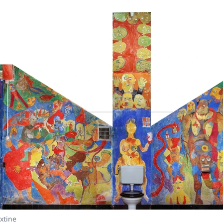
nte
xtine