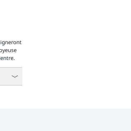
signeront
joyeuse
Centre.