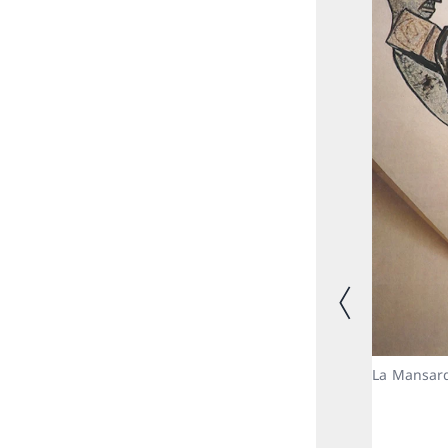
Image précéde
La Mansard