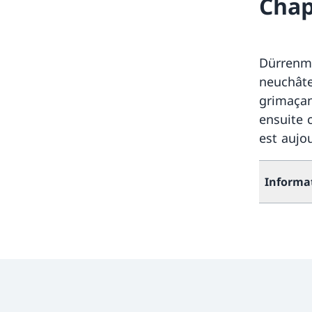
Chap
Dürrenma
neuchâte
grimaçan
ensuite 
est aujo
Informa