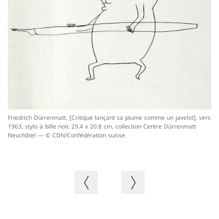
Friedrich Dürrenmatt, [Critique lançant sa plume comme un javelot], vers
1963, stylo à bille noir, 29.4 x 20.8 cm, collection Centre Dürrenmatt
Neuchâtel — © CDN/Confédération suisse
Fr
pa
CD
Image précédente
Image suivante