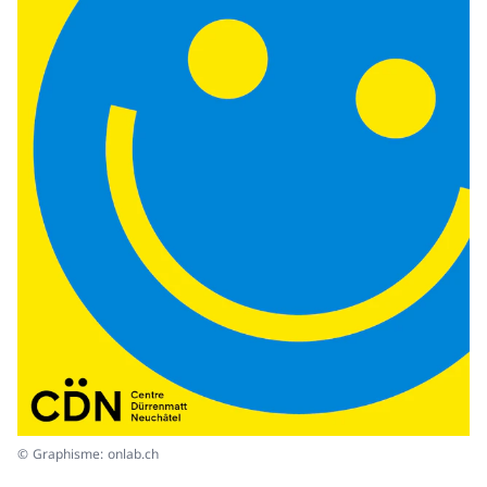
© Graphisme: onlab.ch