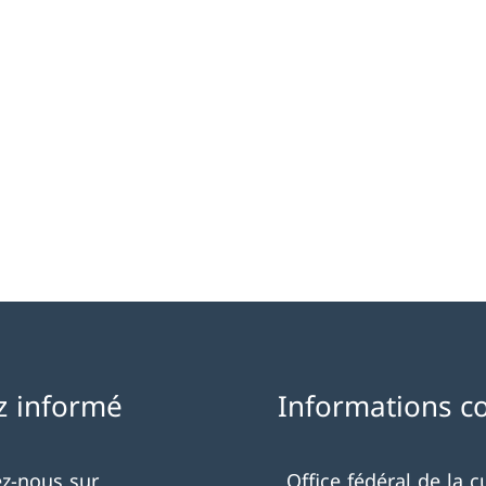
z informé
Informations c
ez-nous sur
Office fédéral de la c