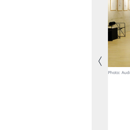
Image précéde
Photo: Aud