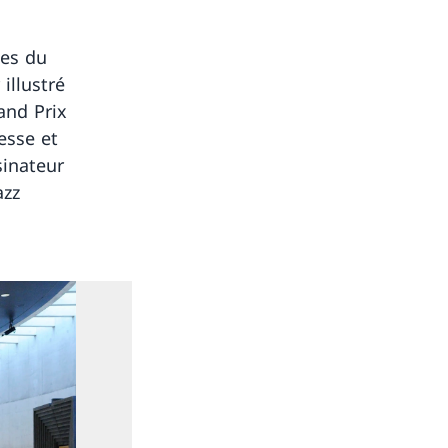
tes du
illustré
and Prix
esse et
sinateur
azz