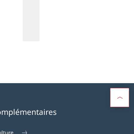
Photo: Audrey Gerber
omplémentaires
ulture