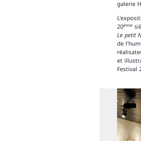
galerie 
L'exposi
ème
20
siè
Le petit 
de l'hum
réalisat
et illust
Festival 