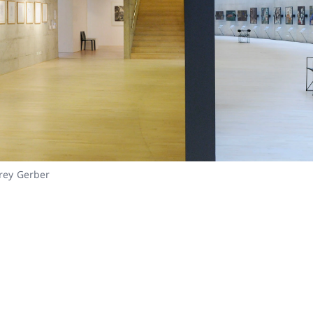
nte
rey Gerber