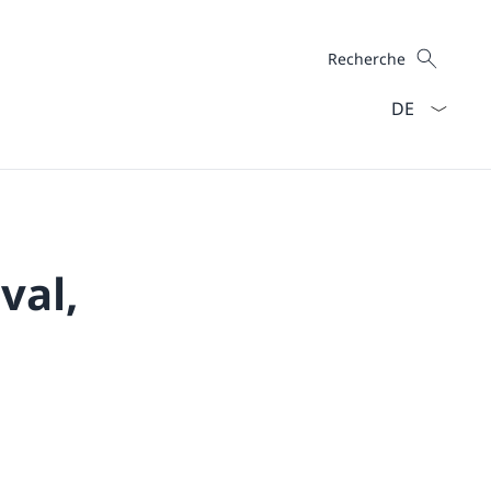
Recherche
Recherche
La langue Fra
val,