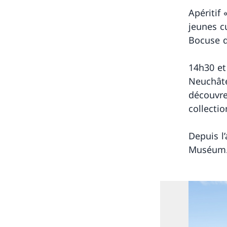
Apéritif 
jeunes c
Bocuse d
14h30 et
Neuchâte
découvre
collecti
Depuis l
Muséum