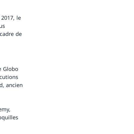
2017, le
us
 cadre de
e Globo
cutions
d, ancien
emy,
oquilles