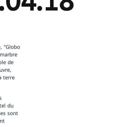
, "Globo
e marbre
ole de
uvre,
a terre
s
tel du
les sont
nt