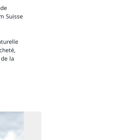
 de
am Suisse
turelle
cheté,
 de la