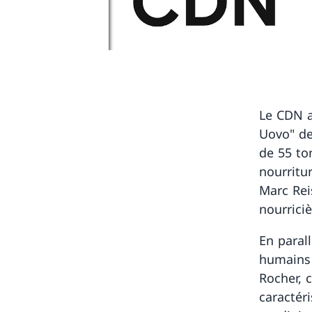
Le CDN a
Uovo" de
de 55 to
nourritur
Marc Reis
nourriciè
En paral
humains 
Rocher, c
caractér