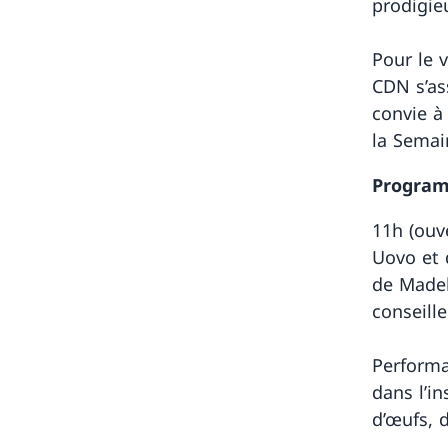
prodigie
Pour le 
CDN s’as
convie à
la Semai
Progra
11h (ouv
Uovo et 
de Madel
conseille
Performa
dans l’in
d’œufs, 