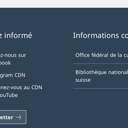
z informé
Informations c
ez-nous sur
Office fédéral de la c
book
Bibliothèque nationa
agram CDN
suisse
nez-vous au CDN
YouTube
etter