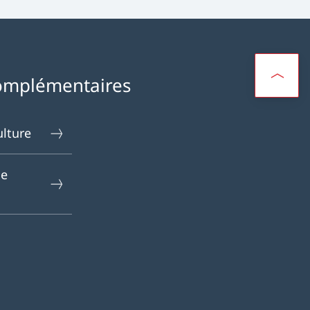
omplémentaires
ulture
le