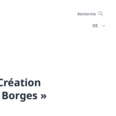
Recherche
Recherche
La langue Fra
Création
s Borges »