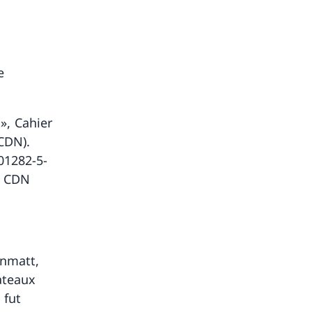
e
», Cahier
CDN).
01282-5-
u CDN
enmatt,
ateaux
 fut