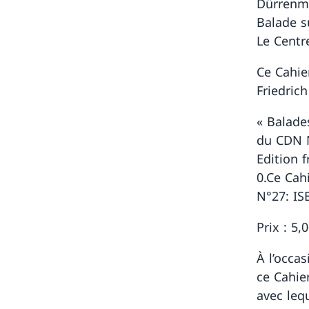
Dürrenma
Balade s
Le Centr
Ce Cahie
Friedric
« Balade
du CDN N
Edition 
0.Ce Cah
N°27: IS
Prix : 5
À l’occa
ce Cahie
avec leq