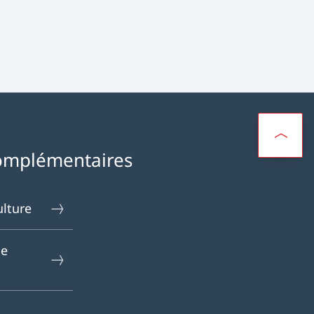
omplémentaires
ulture
le