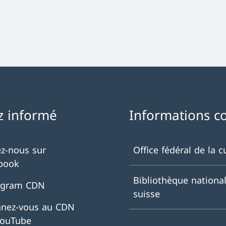
z informé
Informations c
ez-nous sur
Office fédéral de la c
book
Bibliothèque nationa
agram CDN
suisse
nez-vous au CDN
YouTube