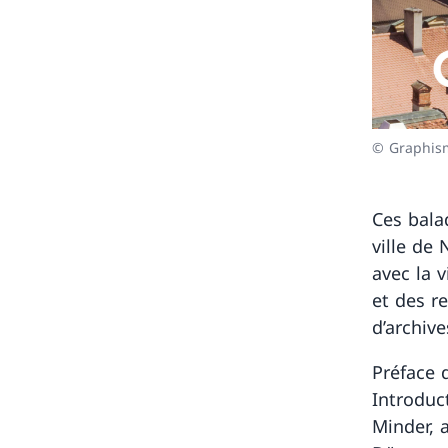
© Graphism
Ces bala
ville de
avec la v
et des r
d’archive
Préface 
Introduc
Minder, 