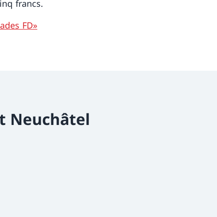
inq francs.
lades FD»
t Neuchâtel