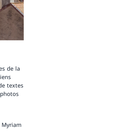
es de la
liens
 de textes
 photos
t Myriam