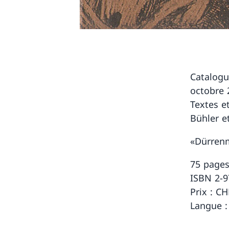
Catalogu
octobre 
Textes e
Bühler e
«Dürrenm
75 page
ISBN 2-9
Prix : CH
Langue :