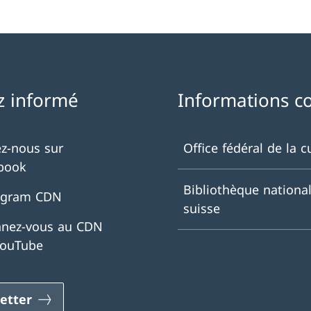
z informé
Informations c
ez-nous sur
Office fédéral de la c
book
Bibliothèque nationa
agram CDN
suisse
nez-vous au CDN
YouTube
etter