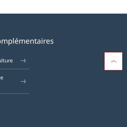
omplémentaires
ulture
le