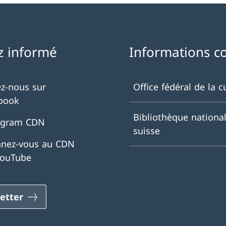
z informé
Informations c
ez-nous sur
Office fédéral de la c
book
Bibliothèque nationa
agram CDN
suisse
nez-vous au CDN
YouTube
etter