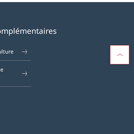
omplémentaires
ulture
le