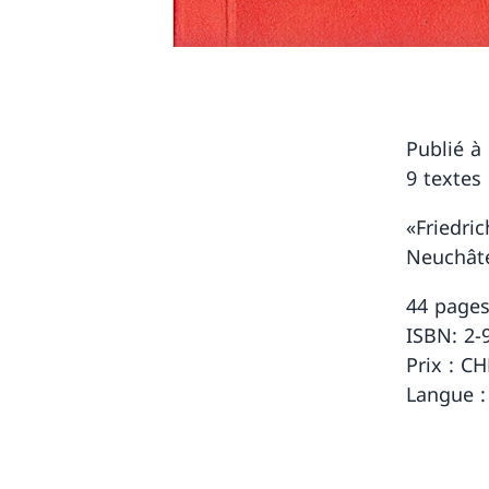
Publié à
9 textes
«Friedri
Neuchâte
44 page
ISBN: 2-
Prix : CH
Langue :