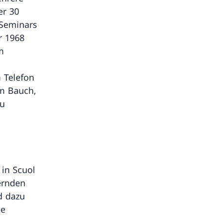
er 30
 Seminars
r 1968
m
 Telefon
im Bauch,
zu
in Scuol
ernden
d dazu
ie