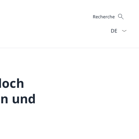
Recherche
Recherche
La langue Fra
loch
en und