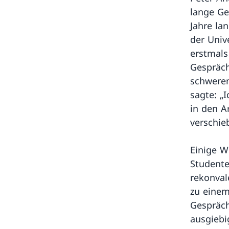
lange Ge
Jahre la
der Univ
erstmals
Gespräch
schweren
sagte: „
in den A
verschie
Einige W
Studente
rekonval
zu einem
Gespräch
ausgiebi