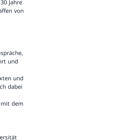
30 Jahre
affen von
espräche,
hrt und
exten und
ch dabei
 mit dem
ersität