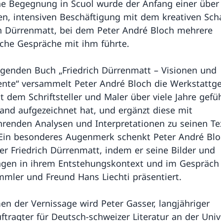
he Begegnung in Scuol wurde der Anfang einer über 
n, intensiven Beschäftigung mit dem kreativen Sch
ch Dürrenmatt, bei dem Peter André Bloch mehrere
iche Gespräche mit ihm führte.
egenden Buch „Friedrich Dürrenmatt – Visionen und
nte“ versammelt Peter André Bloch die Werkstattg
it dem Schriftsteller und Maler über viele Jahre gefü
and aufgezeichnet hat, und ergänzt diese mit
hrenden Analysen und Interpretationen zu seinen T
 Ein besonderes Augenmerk schenkt Peter André Blo
r Friedrich Dürrenmatt, indem er seine Bilder und
ngen in ihrem Entstehungskontext und im Gespräch
mler und Freund Hans Liechti präsentiert.
n der Vernissage wird Peter Gasser, langjähriger
ftragter für Deutsch-schweizer Literatur an der Univ