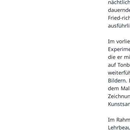
nächtlic
dauernde
Fried-ri
ausführl
Im vorli
Experime
die er m
auf Tonb
weiterfü
Bildern.
dem Male
Zeichnu
Kunstsam
Im Rahme
Lehrbeau