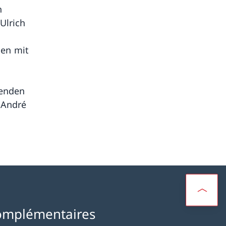
h
Ulrich
gen mit
senden
 André
omplémentaires