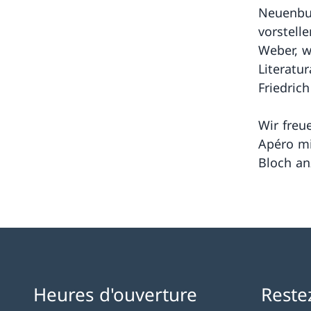
Neuenbur
vorstell
Weber, w
Literatu
Friedric
Wir freu
Apéro mi
Bloch an
Heures d'ouverture
Reste