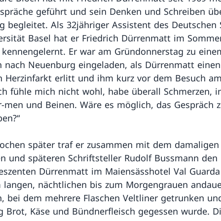
spräche geführt und sein Denken und Schreiben üb
ng begleitet. Als 32jähriger Assistent des Deutschen
ersität Basel hat er Friedrich Dürrenmatt im Somme
 kennengelernt. Er war am Gründonnerstag zu eine
 nach Neuenburg eingeladen, als Dürrenmatt einen
 Herzinfarkt erlitt und ihm kurz vor dem Besuch am
Ich fühle mich nicht wohl, habe überall Schmerzen, 
r-men und Beinen. Wäre es möglich, das Gespräch 
ben?“
ochen später traf er zusammen mit dem damaligen
n und späteren Schriftsteller Rudolf Bussmann den
eszenten Dürrenmatt im Maiensässhotel Val Guarda 
 langen, nächtlichen bis zum Morgengrauen andau
, bei dem mehrere Flaschen Veltliner getrunken un
g Brot, Käse und Bündnerfleisch gegessen wurde. D