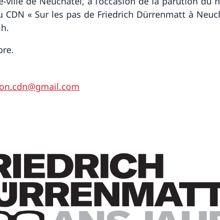
e-ville de Neuchâtel, à l’occasion de la parution du
u CDN « Sur les pas de Friedrich Dürrenmatt à Neuch
1h.
ibre.
tion.cdn@gmail.com