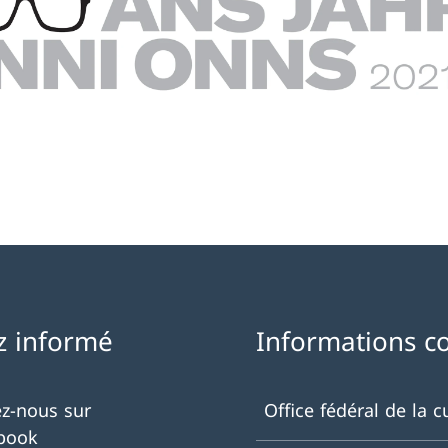
z informé
Informations c
ez-nous sur
Office fédéral de la c
book