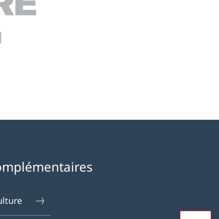
omplémentaires
ulture