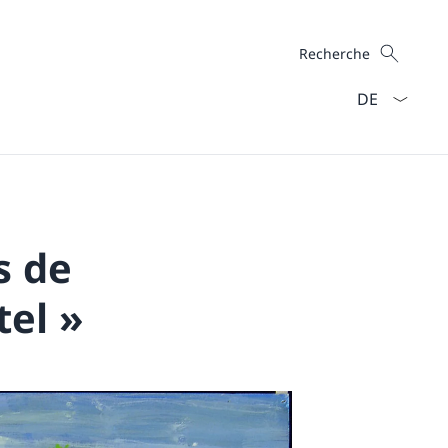
Recherche
Recherche
La langue Fra
s de
el »