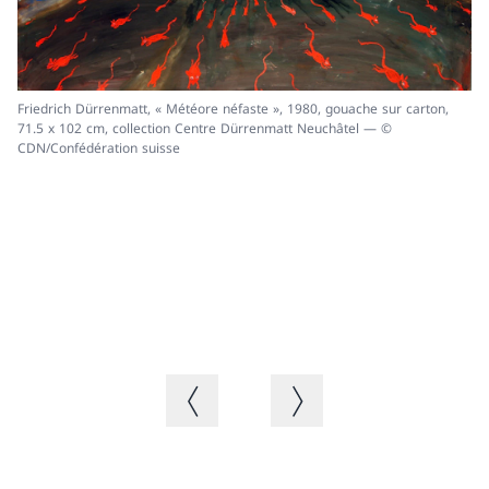
Fr
Friedrich Dürrenmatt, « Météore néfaste », 1980, gouache sur carton,
(p
71.5 x 102 cm, collection Centre Dürrenmatt Neuchâtel — ©
Ne
CDN/Confédération suisse
Image précédente
Image suivante